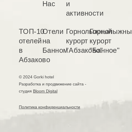
Нас
и
активности
ТОП-10
Отели
Горнолыжный
Горнолыжны
отелей
на
курорт
курорт
в
Банном
"Абзаково"
"Банное"
Абзаково
© 2024 Gorki hotel
Разработка и продвижение сайта -
студия
Bloom Digital
Политика конфиденциальности