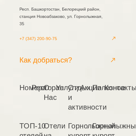
Респ. Башкортостан, Белорецкий район,
станция Новоабзаково, ул. Горнолыжная,
35
+7 (347) 200-90-75
Как добраться?
Номера
Ресторан
О
Услуги
Отдых
Акции
Полезное
Контакт
Нас
и
активности
ТОП-10
Отели
Горнолыжный
Горнолыжны
отелей
на
курорт
курорт