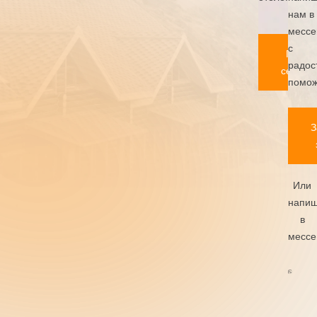
нам в
мессе
с
Подар
радос
сертиф
помож
З
Или
напиш
в
мессе