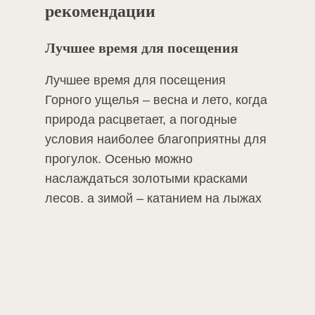
рекомендации
Лучшее время для посещения
Лучшее время для посещения
Горного ущелья – весна и лето, когда
природа расцветает, а погодные
условия наиболее благоприятны для
прогулок. Осенью можно
наслаждаться золотыми красками
Бронь номера
лесов, а зимой – катанием на лыжах
и снегоходах.
Меры предосторожности и
безопасность
Перед походом обязательно