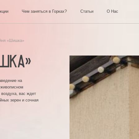
Акции
Чем заняться в Горках?
Статьи
О
Кофейня «Шишка»
Шишка»
тное заведение на
енного в живописном
свежего воздуха, вас ждет
х кофейных зерен и сочная